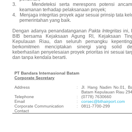
3.
Mendeteksi serta merespons potensi anca
keamanan terhadap pelaksanaan proyek;
4.
Menjaga integritas proyek agar sesuai prinsip tata kel
pemerintahan yang baik.
Dengan adanya penandatanganan
Pakta Integritas
ini,
BIB bersama Kejaksaan Agung RI, Kejaksaan Tin
Kepulauan Riau, dan seluruh pemangku kepentin
berkomitmen menciptakan sinergi yang solid de
keberhasilan penyelesaian proyek prioritas ini sesuai tar
dan tanpa kendala berarti.
PT Bandara Internasional Batam
Corporate Secretary
Address
:
Jl. Hang Nadim No.01, Ba
Batam Kepulauan Riau 29
Telephone
:
(0778) 7630660
Email
:
corsec@bthairport.com
Corporate Communication
:
0811-7700-299
Contact