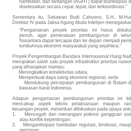
hambatan, dan tantangan (AGHT) dapat diantisipasi 
diselesaikan secara cepat, tepat, dan terkoordinasi.”
Sementara itu, Setiawan Budi Cahyono, S.H., M.Hu
Direktur IV pada Jaksa Agung Muda Intelijen menegaska
“Pengamanan proyek prioritas ini harus diduk
penuh, agar pemerataan pembangunan di selu
Nusantara dapat tercapai dan ke depan menjadi pem
tumbuhnya ekonomi masyarakat yang sejahtera.”
Proyek Pengembangan Bandara Internasional Hang Na
merupakan salah satu proyek infrastruktur prioritas nasio
yang diharapkan mampu:
Meningkatkan konektivitas udara,
·
Memperkuat daya saing ekonomi regional, serta
·
Mendukung percepatan pembangunan di Batam 
·
kawasan barat Indonesia.
Adapun pengamanan pembangunan prioritas ini ti
mencakup aspek teknis pelaksanaan maupun ran
keuangan proyek, melainkan difokuskan pada upaya untu
1.
Mencegah dan menangani potensi gangguan sos
atau konflik kepentingan;
2.
Mengantisipasi hambatan regulasi, birokrasi, mau
perizinan;