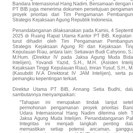
Bandara Internasional Hang Nadim. Bersamaan dengan i
PT BIB juga menerima dokumen persetujuan pengama
proyek prioritas dari Tim Pengamanan Pembangu
Strategis Kejaksaan Agung Republik Indonesia.
Penandatanganan dilaksanakan pada Kamis, 4 Septem
2025 di Ruang Rapat Utama Kantor PT BIB. Kegiatan 
turut dihadiri oleh Tim Pengamanan Pembangun
Strategis Kejaksaan Agung RI dan Kejaksaan Tin
Kepulauan Riau, antara lain: Setiawan Budi Cahyono, S.
M.Hum. (Direktur IV pada Jaksa Agung Muda Bid
Intelijen), Yovandi Yazid, S.H., M.H. (Asisten Inteli
Kejaksaan Tinggi Kepulauan Riau), Imran Yusuf, S.H., M
(Kasubdit IV.A Direktorat IV JAM Intelijen), serta p
pemangku kepentingan terkait.
Direktur Utama PT BIB, Annang Setia Budhi, da
sambutannya menyampaikan:
“Tahapan ini merupakan tindak lanjut setel
permohonan pengamanan proyek prioritas Ban
Udara Internasional Hang Nadim diterima oleh 
Jaksa Agung Muda Intelijen. Penandatanganan Pa
Integritas ini menjadi langkah penting dal
memastikan setiap potensi ancaman, ganggua