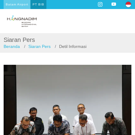
Batam Airport
PT BIB
Siaran Pers
Beranda
Siaran Pers
Detil Informasi