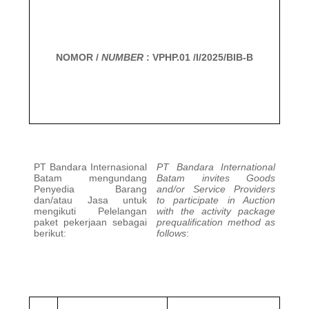
NOMOR /
NUMBER
: VPHP.01 /I/2025/BIB-B
PT Bandara Internasional
PT Bandara International
Batam mengundang
Batam invites Goods
Penyedia Barang
and/or Service Providers
dan/atau Jasa untuk
to participate in Auction
mengikuti Pelelangan
with the activity package
paket pekerjaan sebagai
prequalification method as
berikut:
follows
: