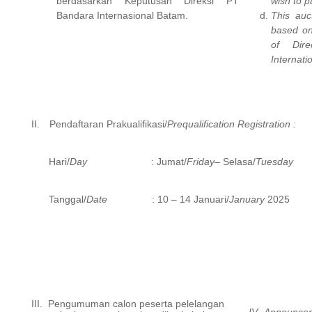
berdasarkan Keputusan Direksi PT
wish to pa
Bandara
Internasional Batam.
This auc
based on
of Dir
Internati
II.
Pendaftaran Prakualifikasi/
Prequalification Registration :
Hari/
Day
: Jumat/
Friday
– Selasa/
Tuesday
Tanggal/
Date
: 10 – 14 Januari/
January
2025
III.
Pengumuman calon peserta pelelangan
IV. Announcem