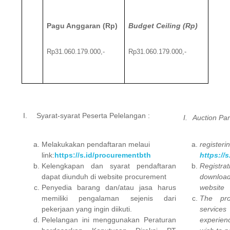
Pagu Anggaran (Rp)
Budget Ceiling (Rp)
Rp31.060.179.000,-
Rp31.060.179.000,-
I.
Syarat-syarat Peserta Pelelangan :
I.
Auction Par
Melakukakan pendaftaran melaui
registeri
link:
https://s.id/procurementbth
https://
Kelengkapan dan syarat
pendaftaran
Registra
dapat diunduh di website procurement
downloa
Penyedia barang dan/atau jasa harus
website
memiliki pengalaman sejenis dari
The pro
pekerjaan yang ingin diikuti.
servic
Pelelangan ini menggunakan Peraturan
experien