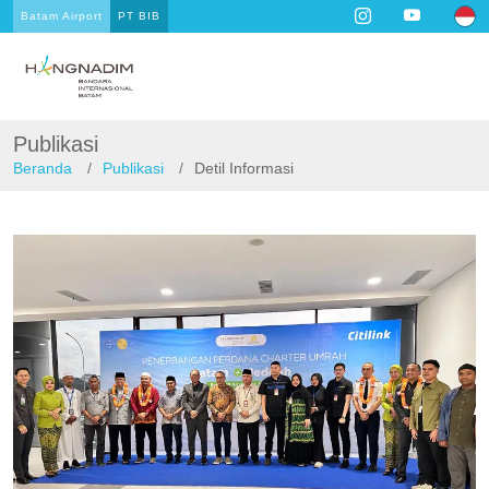
Batam Airport
PT BIB
Publikasi
Beranda
Publikasi
Detil Informasi